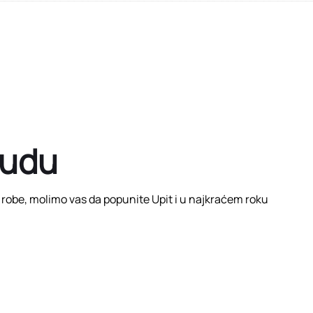
nudu
e robe, molimo vas da popunite Upit i u najkraćem roku