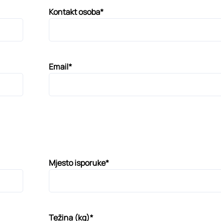
Kontakt osoba*
Email*
Mjesto isporuke*
Težina (kg)*