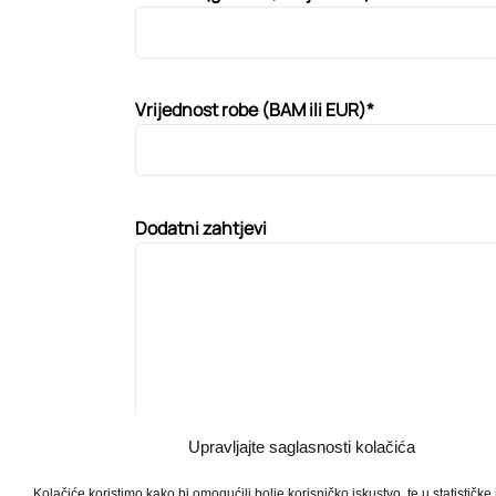
Vrijednost robe (BAM ili EUR)*
Dodatni zahtjevi
Upravljajte saglasnosti kolačića
Kolačiće koristimo kako bi omogućili bolje korisničko iskustvo, te u statističke 