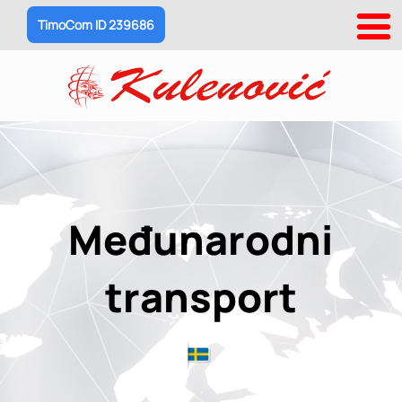
TimoCom ID 239686
Međunarodni
transport