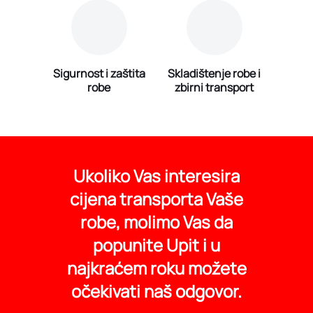
Sigurnost i zaštita
Skladištenje robe i
robe
zbirni transport
Ukoliko Vas interesira
cijena transporta Vaše
robe, molimo Vas da
popunite Upit i u
najkraćem roku možete
očekivati naš odgovor.