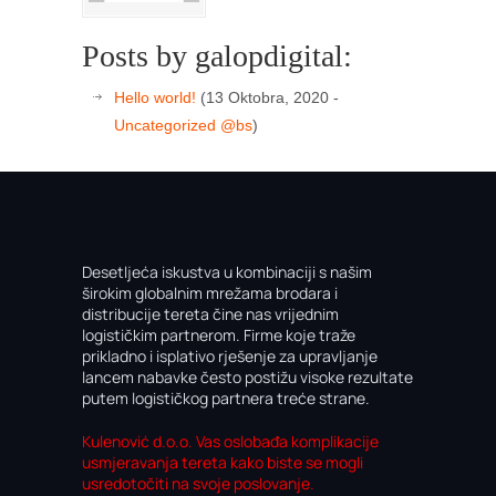
Posts by galopdigital:
Hello world!
(13 Oktobra, 2020 -
Uncategorized @bs
)
Desetljeća iskustva u kombinaciji s našim
širokim globalnim mrežama brodara i
distribucije tereta čine nas vrijednim
logističkim partnerom. Firme koje traže
prikladno i isplativo rješenje za upravljanje
lancem nabavke često postižu visoke rezultate
putem logističkog partnera treće strane.
Kulenović d.o.o. Vas oslobađa komplikacije
usmjeravanja tereta kako biste se mogli
usredotočiti na svoje poslovanje.